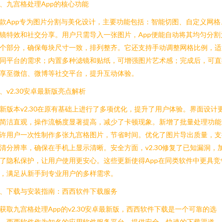
、九宫格处理App的核心功能
款App专为图片分割与美化设计，主要功能包括：智能切图、自定义网格
镜特效和社交分享。用户只需导入一张图片，App便能自动将其均匀分割
个部分，确保每块尺寸一致，排列整齐。它还支持手动调整网格比例，适
同平台的需求；内置多种滤镜和贴纸，可增强图片艺术感；完成后，可直
享至微信、微博等社交平台，提升互动体验。
、v2.30安卓最新版亮点解析
新版本v2.30在原有基础上进行了多项优化，提升了用户体验。界面设计
简洁直观，操作流畅度显著提高，减少了卡顿现象。新增了批量处理功能
许用户一次性制作多张九宫格图片，节省时间。优化了图片导出质量，支
清分辨率，确保在手机上显示清晰。安全方面，v2.30修复了已知漏洞，
了隐私保护，让用户使用更安心。这些更新使得App在同类软件中更具竞
，满足从新手到专业用户的多样需求。
、下载与安装指南：西西软件下载服务
获取九宫格处理App的v2.30安卓最新版，西西软件下载是一个可靠的选
。西西软件作为知名的应用软件服务平台，提供安全、快速的下载渠道。